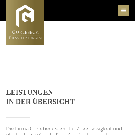
Der Eintrag "offcanvas-col1" existiert leider
nicht.
Der Eintrag "offcanvas-col2" existiert leider
nicht.
Der Eintrag "offcanvas-col3" existiert leider
nicht.
LEISTUNGEN
IN DER ÜBERSICHT
Der Eintrag "offcanvas-col4" existiert leider
nicht.
Die Firma Gürlebeck steht für Zuverlässigkeit und